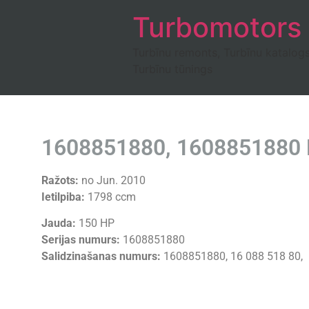
Turbomotors
Turbīnu remonts, Turbīnu katalog
Turbīnu tūnings
1608851880, 1608851880 M
Ražots:
no Jun. 2010
Ietilpiba:
1798 ccm
Jauda:
150 HP
Serijas numurs:
1608851880
Salidzinašanas numurs:
1608851880, 16 088 518 80,