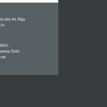
u iela 44, Rīga
.lv
74001,
jumaa, Eesti
.ee