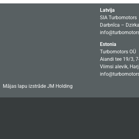
Latvija
SIA Turbomotors
Darbnīca – Dzirkal
info@turbomotors
Estonia
Turbomotors OÜ
Aiandi tee 19/3, 
Viimsi alevik, Har
info@turbomotors
Mājas lapu izstrāde
JM Holding