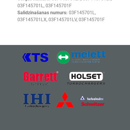
03F145701L, 03F145701F
Salidzinašanas numurs:
03F145701L,
03F145701LX, 03F145701LV, 03F145701F