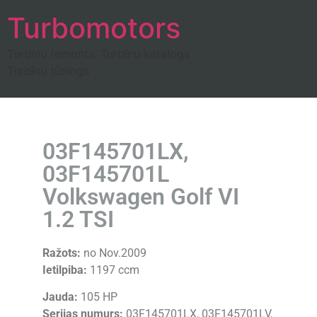
Turbomotors
Turbīnu remonts, Turbīnu katalogs
Turbīnu tūnings
03F145701LX,
03F145701L
Volkswagen Golf VI
1.2 TSI
Ražots:
no Nov.2009
Ietilpiba:
1197 ccm
Jauda:
105 HP
Serijas numurs:
03F145701LX, 03F145701LV,